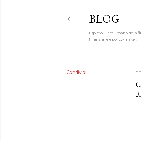
BLOG
Esploro il lato umano della fi
finanziarie e policy-maker.
Condividi
fe
G
R